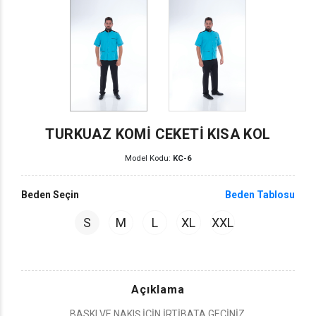
TURKUAZ KOMİ CEKETİ KISA KOL
Model Kodu:
KC-6
Beden Seçin
Beden Tablosu
S
M
L
XL
XXL
Açıklama
BASKI VE NAKIŞ İÇİN İRTİBATA GEÇİNİZ.