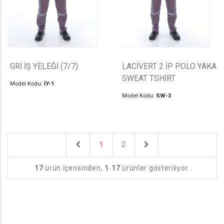
GRİ İŞ YELEĞİ (7/7)
LACİVERT 2 İP POLO YAKA
SWEAT TSHİRT
Model Kodu:
İY-1
Model Kodu:
SW-3
Previous
Next
1
2
17
ürün içerisinden,
1
-
17
ürünler gösteriliyor.