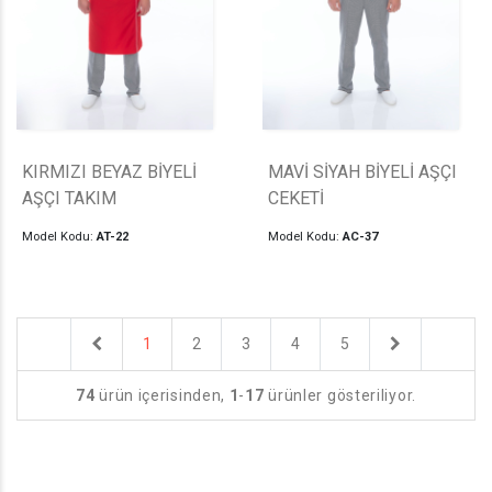
KIRMIZI BEYAZ BİYELİ
MAVİ SİYAH BİYELİ AŞÇI
AŞÇI TAKIM
CEKETİ
Model Kodu:
AT-22
Model Kodu:
AC-37
Previous
Next
1
2
3
4
5
74
ürün içerisinden,
1
-
17
ürünler gösteriliyor.