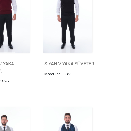
V YAKA
SİYAH V YAKA SÜVETER
R
Model Kodu:
SV-1
u:
SV-2