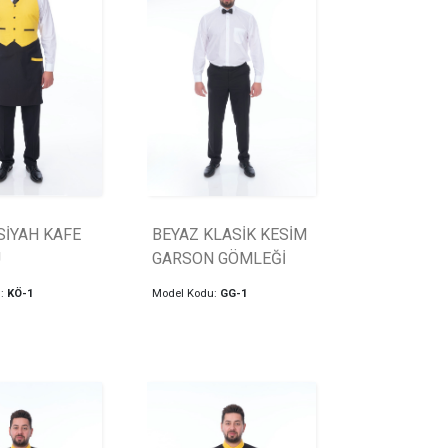
SİYAH KAFE
BEYAZ KLASİK KESİM
Ü
GARSON GÖMLEĞİ
u:
KÖ-1
Model Kodu:
GG-1