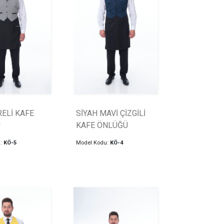
ELİ KAFE
SİYAH MAVİ ÇİZGİLİ
Ü
KAFE ÖNLÜĞÜ
u:
KÖ-5
Model Kodu:
KÖ-4