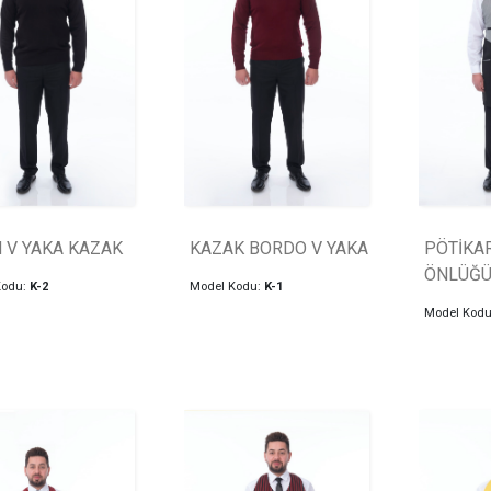
H V YAKA KAZAK
KAZAK BORDO V YAKA
PÖTİKAR
ÖNLÜĞ
Kodu:
K-2
Model Kodu:
K-1
Model Kod