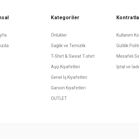
msal
Kategoriler
Kontratl
yfa
Önlükler
Kullanım Koş
ızda
Sağlık ve Temizlik
Gizlilik Polit
T-Shirt & Sweat T-shirt
Mesafeli S
Aşçı Kıyafetleri
İptal ve İad
Genel İş Kıyafetleri
Garson Kıyafetleri
OUTLET