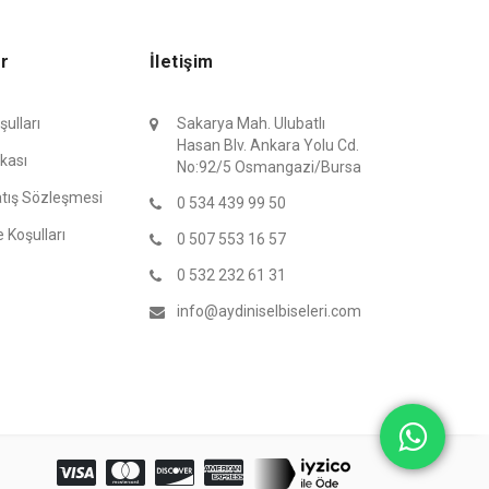
ar
İletişim
ulları
Sakarya Mah. Ulubatlı
Hasan Blv. Ankara Yolu Cd.
ikası
No:92/5 Osmangazi/Bursa
atış Sözleşmesi
0 534 439 99 50
e Koşulları
0 507 553 16 57
0 532 232 61 31
info@aydiniselbiseleri.com