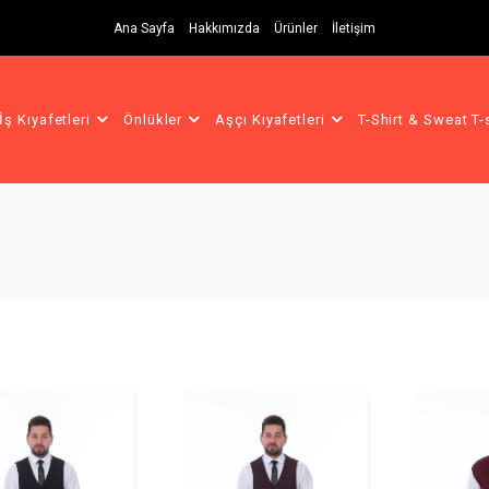
Ana Sayfa
Hakkımızda
Ürünler
İletişim
İş Kıyafetleri
Önlükler
Aşçı Kıyafetleri
T-Shirt & Sweat T-