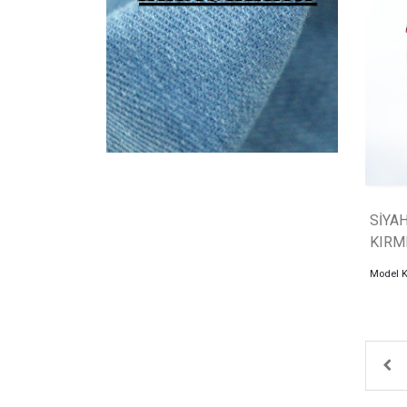
SİYA
KIRMI
Model 
Pr