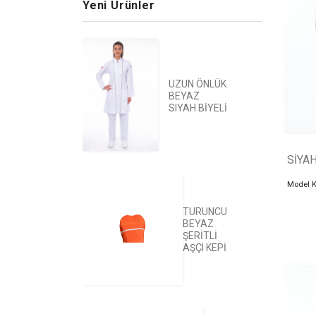
Yeni Ürünler
UZUN ÖNLÜK
BEYAZ
SIYAH BİYELİ
SİYA
Model 
TURUNCU
BEYAZ
ŞERİTLİ
AŞÇI KEPİ