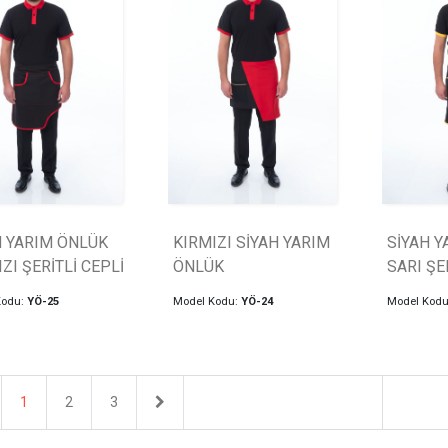
H YARIM ÖNLÜK
KIRMIZI SİYAH YARIM
SİYAH Y
ZI ŞERİTLİ CEPLİ
ÖNLÜK
SARI ŞE
Kodu:
YÖ-25
Model Kodu:
YÖ-24
Model Kod
evious
Next
1
2
3