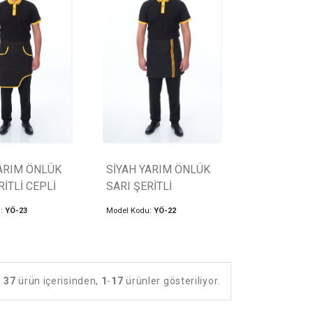
ARIM ÖNLÜK
SİYAH YARIM ÖNLÜK
RİTLİ CEPLİ
SARI ŞERİTLİ
u:
YÖ-23
Model Kodu:
YÖ-22
37
ürün içerisinden,
1
-
17
ürünler gösteriliyor.